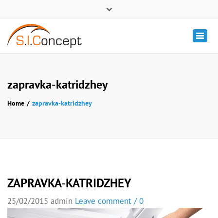
Про компанію
Блог
Втілені проекти
Контакти
Togg
(093) 488-66-26
navig
sale@si-concept.com.ua
zapravka-katridzhey
Home
zapravka-katridzhey
ZAPRAVKA-KATRIDZHEY
25/02/2015
admin
Leave comment / 0