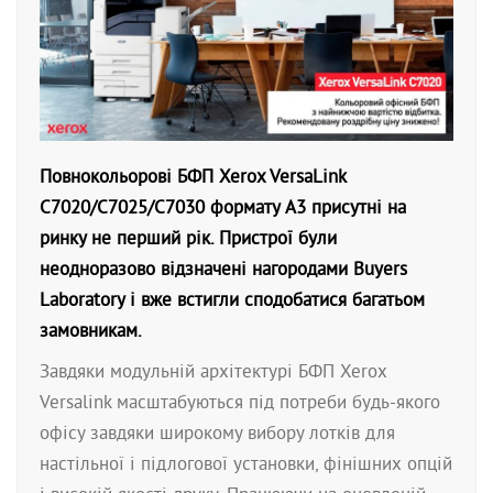
Повнокольорові БФП Xerox VersaLink
C7020/C7025/C7030 формату A3 присутні на
ринку не перший рік. Пристрої були
неодноразово відзначені нагородами Buyers
Laboratory і вже встигли сподобатися багатьом
замовникам.
Завдяки модульній архітектурі БФП Xerox
Versalink масштабуються під потреби будь-якого
офісу завдяки широкому вибору лотків для
настільної і підлогової установки, фінішних опцій