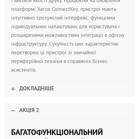
і високій якості друку. Працюючи на оновленій
платформі Xerox ConnectKey, пристрої мають
інтуїтивно зрозумілий інтерфейс, функціями
індивідуальних налаштувань для користувача і
розширеними можливостями інтеграції в офісну
інфраструктуру. Сукупність цих характеристик
перетворює ці пристрої зі звичайної
периферійної техніки в справжніх бізнес-
асистентів.
ДОКЛАДНІШЕ
АКЦІЯ 2
БАГАТОФУНКЦІОНАЛЬНИЙ