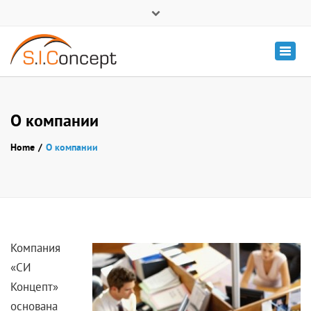
Про компанію
Блог
Втілені проекти
Контакти
Togg
(093) 488-66-26
navig
sale@si-concept.com.ua
О компании
Home
О компании
Компания
«СИ
Концепт»
основана